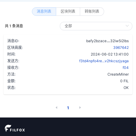
消息列表
区块列表
转账列表
共 1 条消息
ayeio3anme
消息ID:
bafy2bzace
32iw5i2lbs
区块高度:
3967642
时间:
2024-06-02 13:41:00
发送方:
f3td4npfo4re...v2hkcszjyaga
接收方:
f04
方法:
CreateMiner
金额:
0 FIL
状态:
OK
1