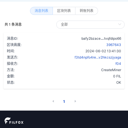
消息列表
区块列表
转账列表
共 1 条消息
d2brkv7zsyv
消息ID:
bafy2bzace
tvqfdipo66
区块高度:
3967643
时间:
2024-06-02 13:41:30
发送方:
f3td4npfo4re...v2hkcszjyaga
接收方:
f04
方法:
CreateMiner
金额:
0 FIL
状态:
OK
1