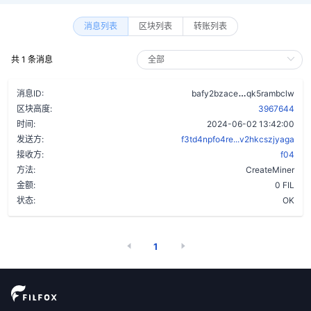
消息列表
区块列表
转账列表
共 1 条消息
bobngrjgtzxb4
消息ID:
bafy2bzace
qk5rambclw
区块高度:
3967644
时间:
2024-06-02 13:42:00
发送方:
f3td4npfo4re...v2hkcszjyaga
接收方:
f04
方法:
CreateMiner
金额:
0 FIL
状态:
OK
1