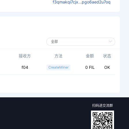
f3qmakqi7cjx...pgo6aed2u7oq
接收方
方法
金额
状态
f04
0 FIL
OK
CreateMiner
扫码进交流群