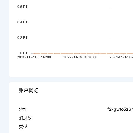
账户概览
地址:
f2xgwto5z6r
消息数:
类型: