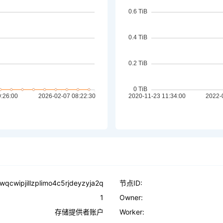
wqcwipjillzplimo4c5rjdeyzyja2q
节点ID:
1
Owner:
存储提供者账户
Worker: