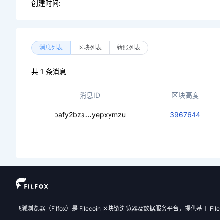
创建时间:
消息列表
区块列表
转账列表
共 1 条消息
消息ID
区块高度
ceaufwaaib6q6ibtufnrslns6vwhheyd
bafy2bza
yepxymzu
3967644
飞狐浏览器（Filfox）是 Filecoin 区块链浏览器及数据服务平台，提供基于