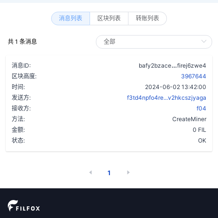
消息列表
区块列表
转账列表
共 1 条消息
d3pnqo5iixr
消息ID:
bafy2bzace
firej6zwe4
区块高度:
3967644
时间:
2024-06-02 13:42:00
发送方:
f3td4npfo4re...v2hkcszjyaga
接收方:
f04
方法:
CreateMiner
金额:
0 FIL
状态:
OK
1