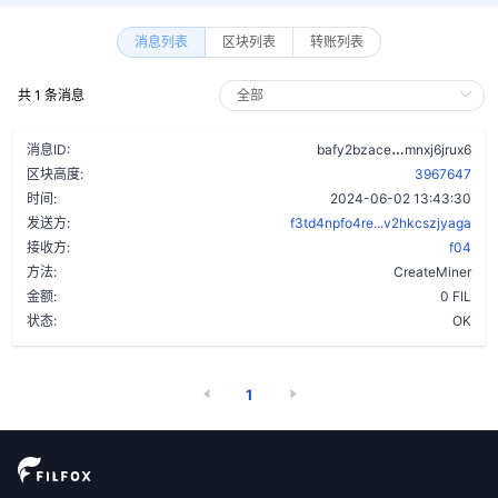
消息列表
区块列表
转账列表
共 1 条消息
ard3ujmucc
消息ID:
bafy2bzace
mnxj6jrux6
区块高度:
3967647
时间:
2024-06-02 13:43:30
发送方:
f3td4npfo4re...v2hkcszjyaga
接收方:
f04
方法:
CreateMiner
金额:
0 FIL
状态:
OK
1