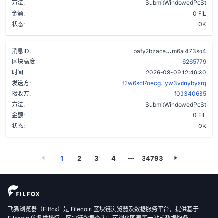
方法:
SubmitWindowedPoSt
金额:
0 FIL
状态:
OK
am5tgj4zd4x4
消息ID:
bafy2bzace
m6ai473so4
区块高度:
6265779
时间:
2026-08-09 12:49:30
发送方:
f3w6scl7oecg...yw3vdnybyarq
接收方:
f03340635
方法:
SubmitWindowedPoSt
金额:
0 FIL
状态:
OK
1
2
3
4
34793
飞狐浏览器（Filfox）是 Filecoin 区块链浏览器及数据服务平台，提供基于
Filecoin 的各类排行、区块链数据查询、可视化图表等一站式数据服务。