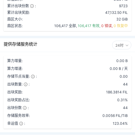
累计出块份数
:
9723
累计出块奖励:
47,132.50 FIL
扇区大小:
32 GiB
扇区状态:
106,417 全部,
106,417 有效,
0 错误,
0 恢复中
提供存储服务统计
24时
算力增量:
0.00 B
算力增速:
0.00 B / 天
存储节点当量:
:
0.00
出块数量:
:
44
出块奖励:
186.3814 FIL
出块奖励占比:
0.31%
出块份数
:
44
存储服务效率:
0.0056 FIL/TiB
幸运值
:
123.04%