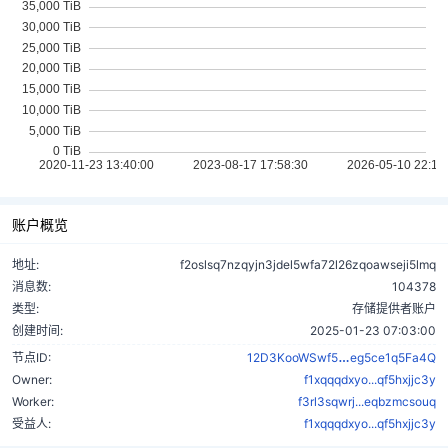
账户概览
地址:
f2oslsq7nzqyjn3jdel5wfa72l26zqoawseji5lmq
消息数:
104378
类型:
存储提供者账户
创建时间:
2025-01-23 07:03:00
tdF3c1iYKwoY
节点ID:
12D3KooWSwf5
eg5ce1q5Fa4Q
Owner:
f1xqqqdxyo...qf5hxjjc3y
Worker:
f3rl3sqwrj...eqbzmcsouq
受益人:
f1xqqqdxyo...qf5hxjjc3y