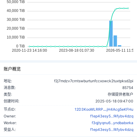
账户概览
地址:
f2j7mdzv7crntswburtunfccxowck2tuxtpksd2pi
消息数:
85754
类型:
存储提供者账户
创建时间:
2025-05-18 09:47:00
Wr1ucBcu4Xdri
节点ID:
12D3KooWLRRP
jH4Acg5eKFHu
Owner:
f1ep43esy5...f4fybv4dzq
Worker:
f3qjtyqnu6...yndbabxrka
受益人:
f1ep43esy5...f4fybv4dzq