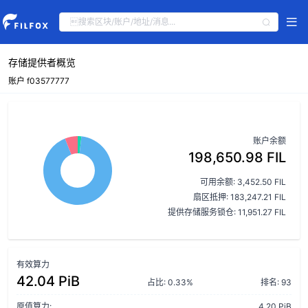
存储提供者概览
账户 f03577777
账户余额
198,650.98 FIL
可用余额: 3,452.50 FIL
扇区抵押: 183,247.21 FIL
提供存储服务锁仓: 11,951.27 FIL
有效算力
42.04 PiB
占比: 0.33%
排名: 93
原值算力:
4.20 PiB