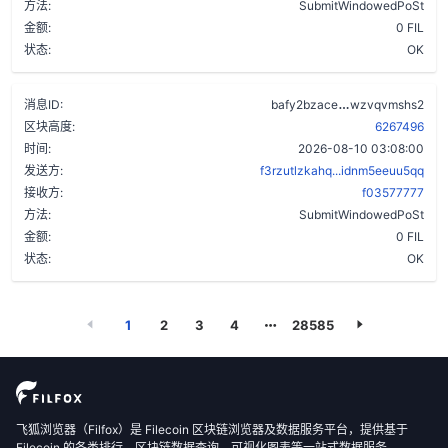
方法:
SubmitWindowedPoSt
金额:
0 FIL
状态:
OK
dr6bojcufsu63
消息ID:
bafy2bzace
wzvqvmshs2
区块高度:
6267496
时间:
2026-08-10 03:08:00
发送方:
f3rzutlzkahq...idnm5eeuu5qq
接收方:
f03577777
方法:
SubmitWindowedPoSt
金额:
0 FIL
状态:
OK
1
2
3
4
28585
飞狐浏览器（Filfox）是 Filecoin 区块链浏览器及数据服务平台，提供基于
Filecoin 的各类排行、区块链数据查询、可视化图表等一站式数据服务。