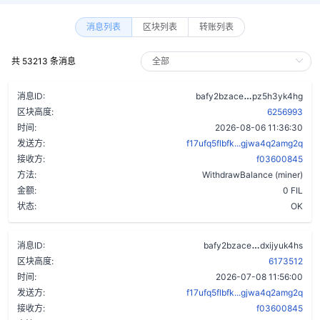
消息列表
区块列表
转账列表
共 53213 条消息
a64f7xhws5mx
消息ID:
bafy2bzace
pz5h3yk4hg
区块高度:
6256993
时间:
2026-08-06 11:36:30
发送方:
f17ufq5flbfk...gjwa4q2amg2q
接收方:
f03600845
方法:
WithdrawBalance (miner)
金额:
0 FIL
状态:
OK
cewf3qhepzx
消息ID:
bafy2bzace
dxijyuk4hs
区块高度:
6173512
时间:
2026-07-08 11:56:00
发送方:
f17ufq5flbfk...gjwa4q2amg2q
接收方:
f03600845