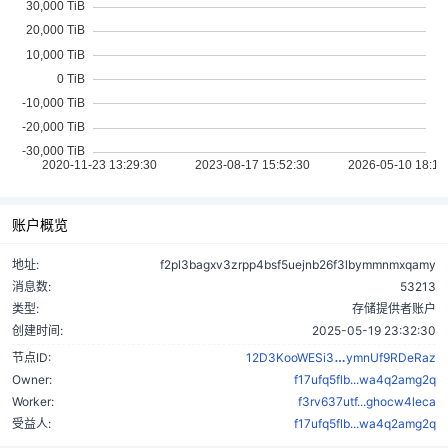
账户概览
地址:
f2pl3bagxv3zrpp4bsf5uejnb26f3lbymmnmxqamy
消息数:
53213
类型:
存储提供者账户
创建时间:
2025-05-19 23:32:30
VvmhboJYQ8mL
节点ID:
12D3KooWESi3
ymnUf9RDeRaz
Owner:
f17ufq5flb...wa4q2amg2q
Worker:
f3rv637utf...ghocw4leca
受益人:
f17ufq5flb...wa4q2amg2q