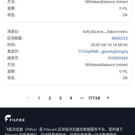
方法:
WithdrawBalance (miner)
金额:
0 FIL
状态:
OK
aycsjh3xhwvq
消息ID:
bafy2bzace
3dpcnvxnnc
区块高度:
6093233
时间:
2026-06-10 14:56:30
发送方:
f17ufq5flbfk...gjwa4q2amg2q
接收方:
f03600845
方法:
WithdrawBalance (miner)
金额:
0 FIL
状态:
OK
1
2
3
4
17738
飞狐浏览器（Filfox）是 Filecoin 区块链浏览器及数据服务平台，提供基于
Filecoin 的各类排行、区块链数据查询、可视化图表等一站式数据服务。