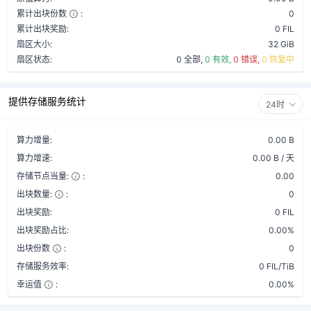
累计出块份数
:
0
累计出块奖励:
0 FIL
扇区大小:
32 GiB
扇区状态:
0 全部,
0 有效,
0 错误,
0 恢复中
提供存储服务统计
24时
算力增量:
0.00 B
算力增速:
0.00 B / 天
存储节点当量:
:
0.00
出块数量:
:
0
出块奖励:
0 FIL
出块奖励占比:
0.00%
出块份数
:
0
存储服务效率:
0 FIL/TiB
幸运值
:
0.00%