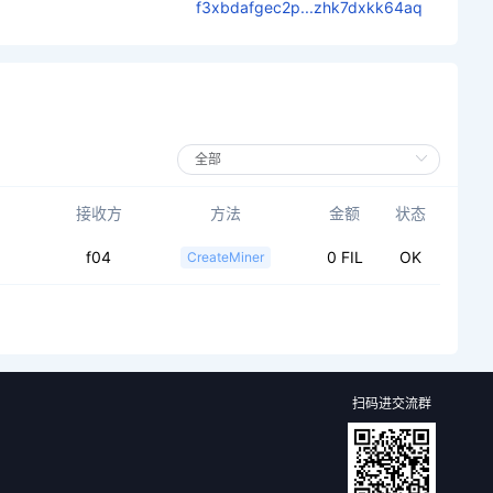
f3xbdafgec2p...zhk7dxkk64aq
接收方
方法
金额
状态
f04
0 FIL
OK
CreateMiner
扫码进交流群