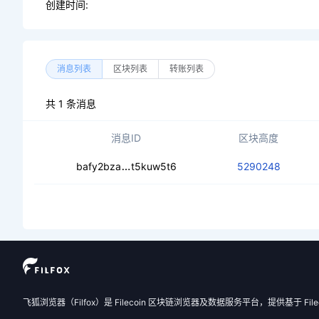
创建时间:
消息列表
区块列表
转账列表
共 1 条消息
消息ID
区块高度
cebfciugsdvvprudgfmj4brhi7i4473rsu
bafy2bza
t5kuw5t6
5290248
飞狐浏览器（Filfox）是 Filecoin 区块链浏览器及数据服务平台，提供基于