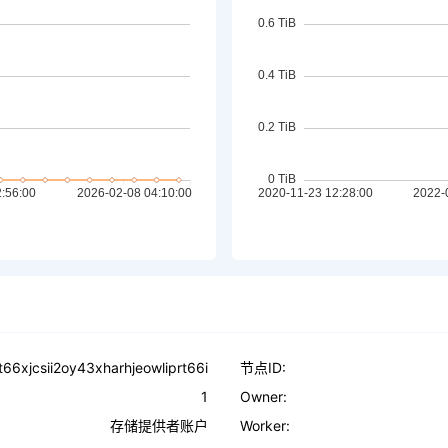
t66xjcsii2oy43xharhjeowliprt66i
节点ID:
1
Owner:
存储提供者账户
Worker: