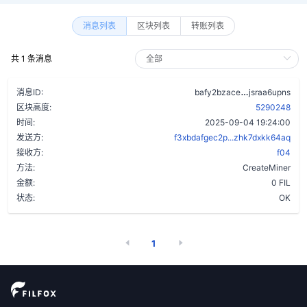
消息列表
区块列表
转账列表
共 1 条消息
b4pg4qf2c5
消息ID:
bafy2bzace
jsraa6upns
区块高度:
5290248
时间:
2025-09-04 19:24:00
发送方:
f3xbdafgec2p...zhk7dxkk64aq
接收方:
f04
方法:
CreateMiner
金额:
0 FIL
状态:
OK
1