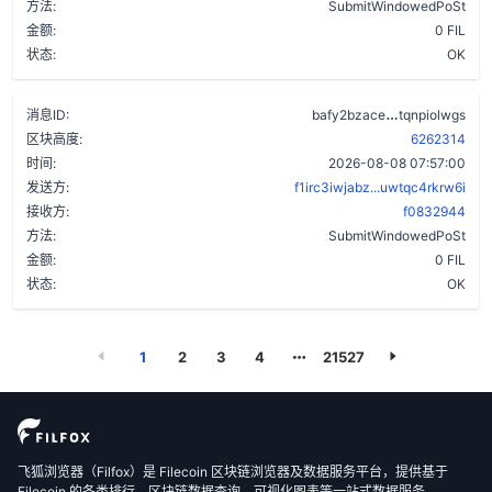
方法:
SubmitWindowedPoSt
金额:
0 FIL
状态:
OK
d3ldywxeb5
消息ID:
bafy2bzace
tqnpiolwgs
区块高度:
6262314
时间:
2026-08-08 07:57:00
发送方:
f1irc3iwjabz...uwtqc4rkrw6i
接收方:
f0832944
方法:
SubmitWindowedPoSt
金额:
0 FIL
状态:
OK
1
2
3
4
21527
飞狐浏览器（Filfox）是 Filecoin 区块链浏览器及数据服务平台，提供基于
Filecoin 的各类排行、区块链数据查询、可视化图表等一站式数据服务。