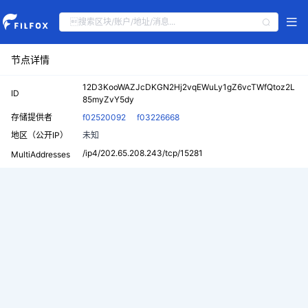
节点详情
12D3KooWAZJcDKGN2Hj2vqEWuLy1gZ6vcTWfQtoz2L
ID
85myZvY5dy
存储提供者
f02520092
f03226668
地区（公开IP）
未知
/ip4/202.65.208.243/tcp/15281
MultiAddresses