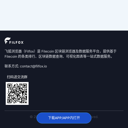
飞狐浏览器（Filfox）是 Filecoin 区块链浏览器及数据服务平台，提供基于
Filecoin 的各类排行、区块链数据查询、可视化图表等一站式数据服务。
联系方式: contact@filfox.io
扫码进交流群
© 2020 FilFox Project. All Rights Reserved.
下载APP/APP内打开
沪ICP备2024102876号-1