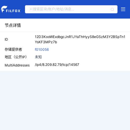
节点详情
12D3KooWExdbgcJnR1JYaThHyyS8eGSzM3Y2BSpTn1
ID
YsKF3MPz7b
存储提供者
f010056
地区（公开IP）
未知
/ip4/8.209.82.79/tcp/14567
MultiAddresses