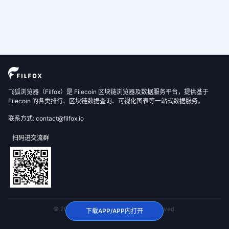
飞狐浏览器（Filfox）是 Filecoin 区块链浏览器及数据服务平台，提供基于
Filecoin 的各类排行、区块链数据查询、可视化图表等一站式数据服务。
联系方式: contact@filfox.io
扫码进交流群
© 2020 FilFox Project. All Rights Reserved.
下载APP/APP内打开
沪ICP备2024102876号-1