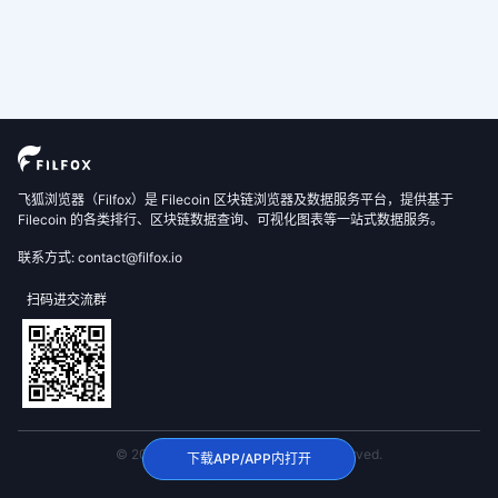
飞狐浏览器（Filfox）是 Filecoin 区块链浏览器及数据服务平台，提供基于
Filecoin 的各类排行、区块链数据查询、可视化图表等一站式数据服务。
联系方式: contact@filfox.io
扫码进交流群
© 2020 FilFox Project. All Rights Reserved.
下载APP/APP内打开
沪ICP备2024102876号-1