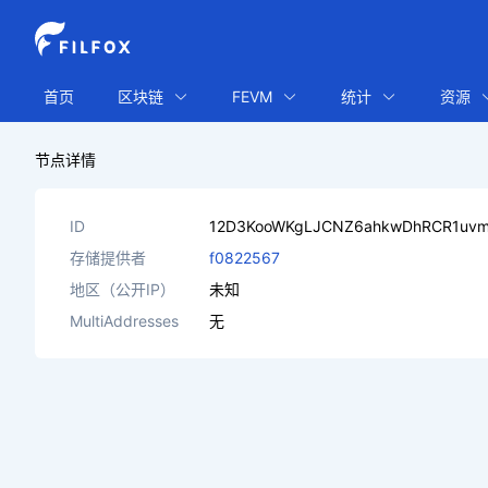
首页
区块链
FEVM
统计
资源
节点详情
ID
12D3KooWKgLJCNZ6ahkwDhRCR1uvm
存储提供者
f0822567
地区（公开IP）
未知
MultiAddresses
无