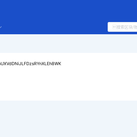
UXVdDNiJLFDzsRYnXLEh8WK