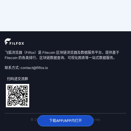
飞狐浏览器（Filfox）是 Filecoin 区块链浏览器及数据服务平台，提供基于
Filecoin 的各类排行、区块链数据查询、可视化图表等一站式数据服务。
联系方式: contact@filfox.io
扫码进交流群
© 2020 FilFox Project. All Rights Reserved.
下载APP/APP内打开
沪ICP备2024102876号-1