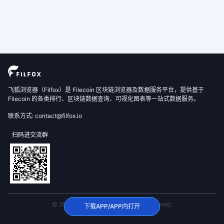
飞狐浏览器（Filfox）是 Filecoin 区块链浏览器及数据服务平台，提供基于
Filecoin 的各类排行、区块链数据查询、可视化图表等一站式数据服务。
联系方式: contact@filfox.io
扫码进交流群
© 2020 FilFox Project. All Rights Reserved.
下载APP/APP内打开
沪ICP备2024102876号-1