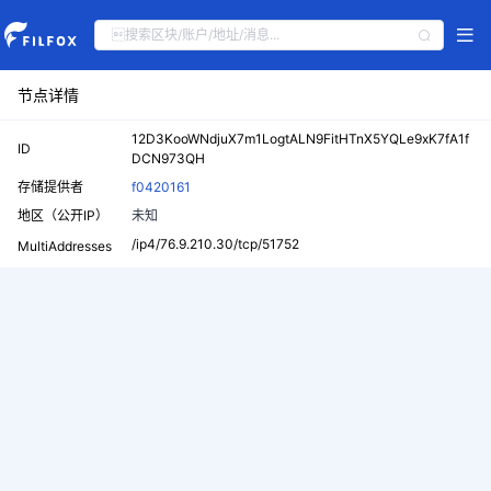
节点详情
12D3KooWNdjuX7m1LogtALN9FitHTnX5YQLe9xK7fA1f
ID
DCN973QH
存储提供者
f0420161
地区（公开IP）
未知
/ip4/76.9.210.30/tcp/51752
MultiAddresses