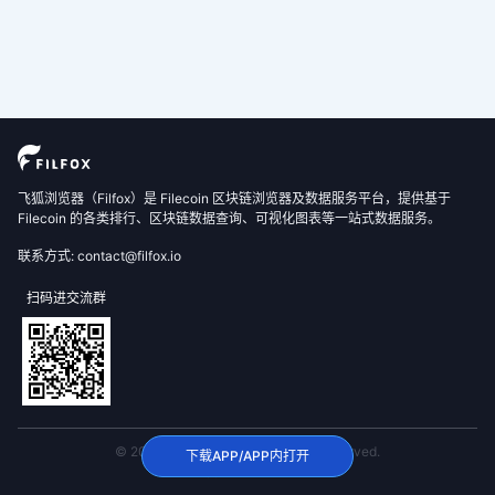
飞狐浏览器（Filfox）是 Filecoin 区块链浏览器及数据服务平台，提供基于
Filecoin 的各类排行、区块链数据查询、可视化图表等一站式数据服务。
联系方式: contact@filfox.io
扫码进交流群
© 2020 FilFox Project. All Rights Reserved.
下载APP/APP内打开
沪ICP备2024102876号-1