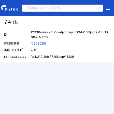
节点详情
12D3KooWNk8xVvw4pTuprqsSGG4A13DjoSrzMxhUBj
ID
s8pyEQ4rh4
存储提供者
f03086293
地区（公开IP）
未知
/ip4/210.209.77.161/tcp/15239
MultiAddresses