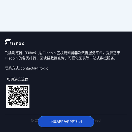
飞狐浏览器（Filfox）是 Filecoin 区块链浏览器及数据服务平台，提供基于
Filecoin 的各类排行、区块链数据查询、可视化图表等一站式数据服务。
联系方式: contact@filfox.io
扫码进交流群
© 2020 FilFox Project. All Rights Reserved.
下载APP/APP内打开
沪ICP备2024102876号-1