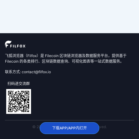
飞狐浏览器（Filfox）是 Filecoin 区块链浏览器及数据服务平台，提供基于
Filecoin 的各类排行、区块链数据查询、可视化图表等一站式数据服务。
联系方式: contact@filfox.io
扫码进交流群
© 2020 FilFox Project. All Rights Reserved.
下载APP/APP内打开
沪ICP备2024102876号-1