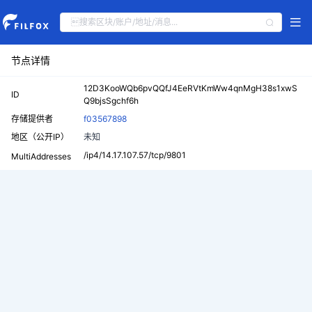
节点详情
12D3KooWQb6pvQQfJ4EeRVtKmWw4qnMgH38s1xwS
ID
Q9bjsSgchf6h
存储提供者
f03567898
地区（公开IP）
未知
/ip4/14.17.107.57/tcp/9801
MultiAddresses