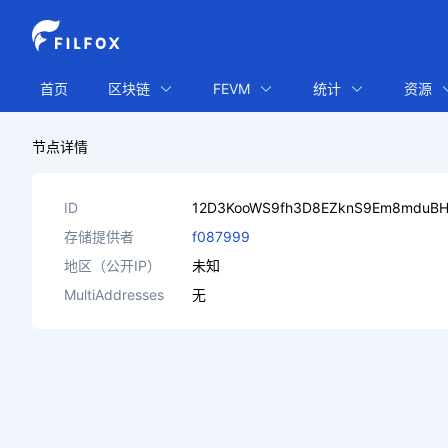
首页
区块链
FEVM
统计
资源
节点详情
ID
12D3KooWS9fh3D8EZknS9Em8mduBH
存储提供者
f087999
地区（公开IP）
未知
MultiAddresses
无