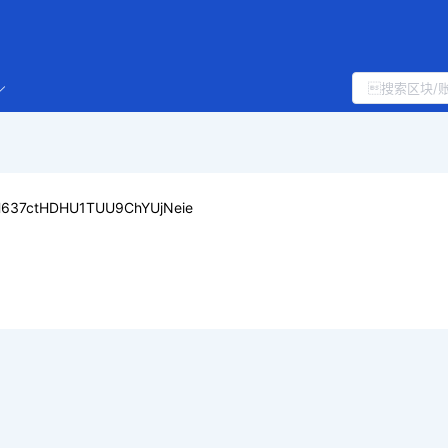
637ctHDHU1TUU9ChYUjNeie