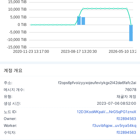
계정 개요
주소:
f2ops6pfvoizyyxojeufeviykgx2l42da6fafc2ai
메시지 개수:
76078
유형:
채굴자 계정
생성 시간:
2023-07-06 08:52:00
9qzSkiRfZEeV
노드 ID:
12D3KooWKpaV
NrG5qPG1znxX
Owner:
f02894563
Worker:
f3uvibfqpw...uv5rya54kq
수익자:
f02894563