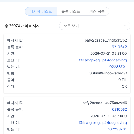
메시지 리스트
블록 리스트
거래 목록
총 76078 개의 메시지
aos4xspnmkc
메시지 ID:
bafy2bzace
fngf53typ2
블록 높이:
6210642
시간:
2026-07-21 09:21:00
보낸 이:
f3rlsatgnxeg...p44cdgsevhrq
받는 이:
f02238701
방법:
SubmitWindowedPoSt
금액:
0 FIL
상태:
OK
apdytqotcwlzh
메시지 ID:
bafy2bzace
xu75oxwxd6
블록 높이:
6210582
시간:
2026-07-21 08:51:00
보낸 이:
f3rlsatgnxeg...p44cdgsevhrq
받는 이:
f02238701