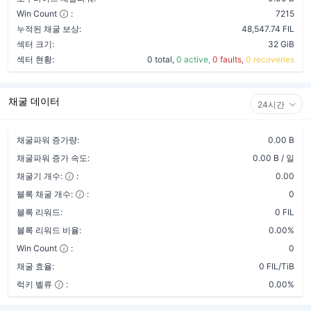
Win Count
:
7215
누적된 채굴 보상:
48,547.74 FIL
섹터 크기:
32 GiB
섹터 현황:
0 total,
0 active,
0 faults,
0 recoveries
채굴 데이터
24시간
채굴파워 증가량:
0.00 B
채굴파워 증가 속도:
0.00 B / 일
채굴기 개수:
:
0.00
블록 채굴 개수:
:
0
블록 리워드:
0 FIL
블록 리워드 비율:
0.00%
Win Count
:
0
채굴 효율:
0 FIL/TiB
럭키 벨류
:
0.00%