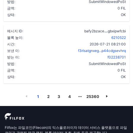
방법:
SubmitWindowedPoSt
금액:
0 FIL
상태:
OK
cymtgvlvp4n
메시지 ID:
bafy2bzace
gbxipwfcbi
블록 높이:
6210522
시간:
2026-07-21 08:21:00
보낸 이:
f3rlsatgnxeg...p44cdgsevhrq
받는 이:
f02238701
방법:
SubmitWindowedPoSt
금액:
0 FIL
상태:
OK
1
2
3
4
25360
Filfox는 파일코인(Filecoin)의 익스플로러이자 데이터 서비스 플랫폼으로 파일
코인과 관련된 채굴 랭킹, 블록 데이터 조회, 차트 등을 제공합니다.