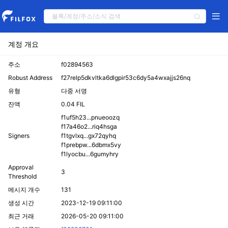
계정 개요
주소
f02894563
Robust Address
f27relp5dkvltka6dlgpir53c6dy5a4wxajjs26nq
유형
다중 서명
잔액
0.04 FIL
f1uf5h23...pnueoozq
f17a46o2...riq4hsga
Signers
f1tgvlxq...gx72qyhq
f1prebpw...6dbmx5vy
f1lyocbu...6gumyhry
Approval
3
Threshold
메시지 개수
131
생성 시간
2023-12-19 09:11:00
최근 거래
2026-05-20 09:11:00