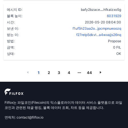
cyzffv2dhzt
메시지 ID:
bafy2bzace
hfkalzxo5g
블록 높이:
6031929
시간:
2026-05-20 08:04:30
보낸 이:
f1uf5h23aa2o...jpcmpnueoozq
받는 이:
f27relp5dkvl...a4wxajjs26nq
방법:
Propose
금액:
0 FIL
상태:
OK
1
2
3
4
44
Filfox는 파일코인(Filecoin)의 익스플로러이자 데이터 서비스 플랫폼으로 파일
코인과 관련된 채굴 랭킹, 블록 데이터 조회, 차트 등을 제공합니다.
연락처: contact@filfox.io