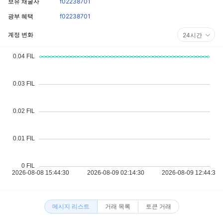
보유 채굴자
f02238701
광부 혜택
f02238701
계정 변화
24시간
메시지 리스트
거래 목록
토큰 거래