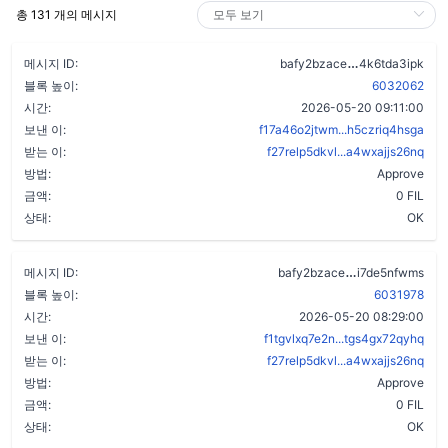
총 131 개의 메시지
arljadu7uzc
메시지 ID:
bafy2bzace
4k6tda3ipk
블록 높이:
6032062
시간:
2026-05-20 09:11:00
보낸 이:
f17a46o2jtwm...h5czriq4hsga
받는 이:
f27relp5dkvl...a4wxajjs26nq
방법:
Approve
금액:
0 FIL
상태:
OK
dqllk5eosiidg
메시지 ID:
bafy2bzace
i7de5nfwms
블록 높이:
6031978
시간:
2026-05-20 08:29:00
보낸 이:
f1tgvlxq7e2n...tgs4gx72qyhq
받는 이:
f27relp5dkvl...a4wxajjs26nq
방법:
Approve
금액:
0 FIL
상태:
OK