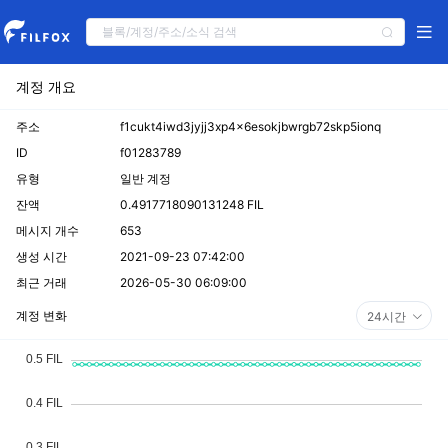
계정 개요
주소
f1cukt4iwd3jyjj3xp4x6esokjbwrgb72skp5ionq
ID
f01283789
유형
일반 계정
잔액
0.4917718090131248 FIL
메시지 개수
653
생성 시간
2021-09-23 07:42:00
최근 거래
2026-05-30 06:09:00
계정 변화
24시간