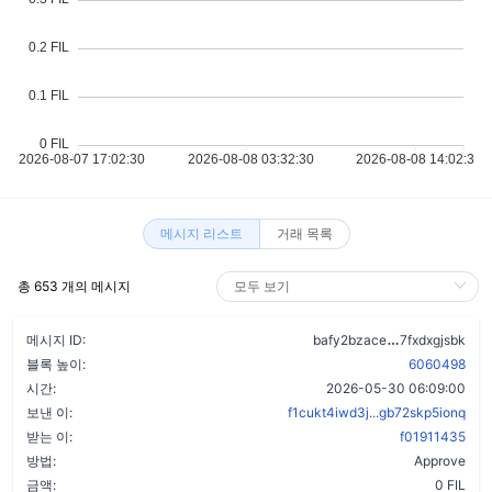
메시지 리스트
거래 목록
총 653 개의 메시지
d7sj444fcbt
메시지 ID:
bafy2bzace
7fxdxgjsbk
블록 높이:
6060498
시간:
2026-05-30 06:09:00
보낸 이:
f1cukt4iwd3j...gb72skp5ionq
받는 이:
f01911435
방법:
Approve
금액:
0 FIL