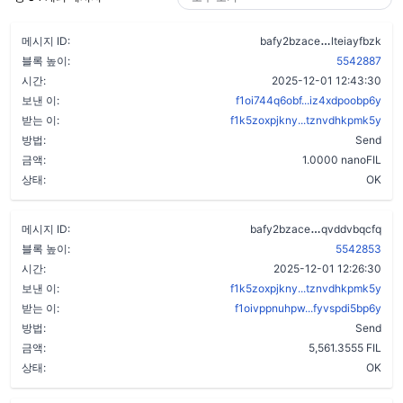
cgwt6675ve
메시지 ID:
bafy2bzace
lteiayfbzk
블록 높이:
5542887
시간:
2025-12-01 12:43:30
보낸 이:
f1oi744q6obf...iz4xdpoobp6y
받는 이:
f1k5zoxpjkny...tznvdhkpmk5y
방법:
Send
금액:
1.0000 nanoFIL
상태:
OK
clnk5dtkfax5
메시지 ID:
bafy2bzace
qvddvbqcfq
블록 높이:
5542853
시간:
2025-12-01 12:26:30
보낸 이:
f1k5zoxpjkny...tznvdhkpmk5y
받는 이:
f1oivppnuhpw...fyvspdi5bp6y
방법:
Send
금액:
5,561.3555 FIL
상태:
OK