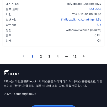
bizgerr36mm5
메시지 ID:
bafy2bzace
6opcfebc2y
블록 높이:
5542557
시간:
2025-12-01 09:58:30
보낸 이:
f1k5zoxpjkny...tznvdhkpmk5y
받는 이:
f05
방법:
WithdrawBalance (market)
금액:
0 FIL
상태:
OK
1
2
3
4
12
Filfox는 파일코인(Filecoin)의 익스플로러이자 데이터 서비스 플랫폼으로 파일
코인과 관련된 채굴 랭킹, 블록 데이터 조회, 차트 등을 제공합니다.
연락처: contact@filfox.io