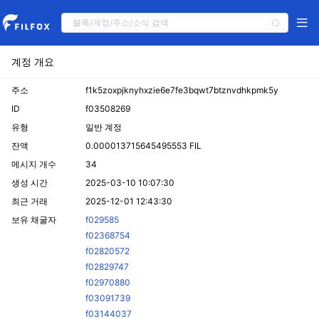
계정 개요
주소
f1k5zoxpjknyhxzie6e7fe3bqwt7btznvdhkpmk5y
ID
f03508269
유형
일반 계정
잔액
0.000013715645495553 FIL
메시지 개수
34
생성 시간
2025-03-10 10:07:30
최근 거래
2025-12-01 12:43:30
보유 채굴자
f029585
f02368754
f02820572
f02829747
f02970880
f03091739
f03144037