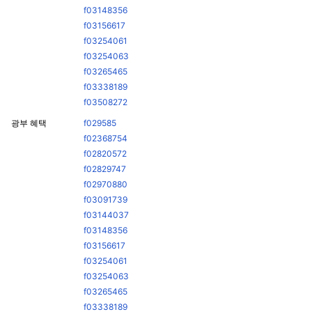
f03148356
f03156617
f03254061
f03254063
f03265465
f03338189
f03508272
광부 혜택
f029585
f02368754
f02820572
f02829747
f02970880
f03091739
f03144037
f03148356
f03156617
f03254061
f03254063
f03265465
f03338189