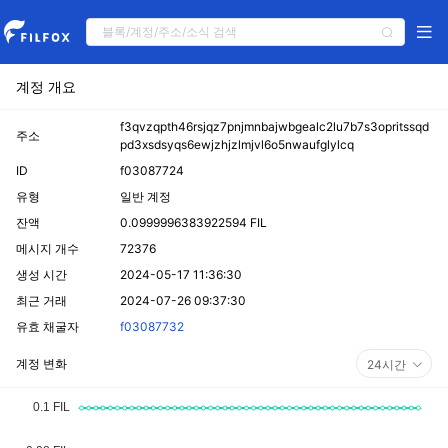
계정 개요
f3qvzqpth46rsjqz7pnjmnbajwbgealc2lu7b7s3opritssqd
주소
pd3xsdsyqs6ewjzhjzlmjvl6o5nwaufglylcq
ID
f03087724
유형
일반 계정
잔액
0.0999996383922594 FIL
메시지 개수
72376
생성 시간
2024-05-17 11:36:30
최근 거래
2024-07-26 09:37:30
유효 채굴자
f03087732
계정 변화
24시간