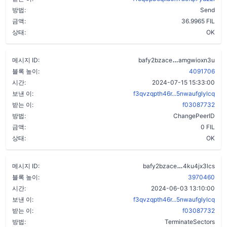
방법:
Send
금액:
36.9965 FIL
상태:
OK
bkkcozu6feqn4
메시지 ID:
bafy2bzace
amgwioxn3u
블록 높이:
4091706
시간:
2024-07-15 15:33:00
보낸 이:
f3qvzqpth46r...5nwaufglylcq
받는 이:
f03087732
방법:
ChangePeerID
금액:
0 FIL
상태:
OK
c5ofhgiprgs
메시지 ID:
bafy2bzace
4ku4jx3lcs
블록 높이:
3970460
시간:
2024-06-03 13:10:00
보낸 이:
f3qvzqpth46r...5nwaufglylcq
받는 이:
f03087732
방법:
TerminateSectors