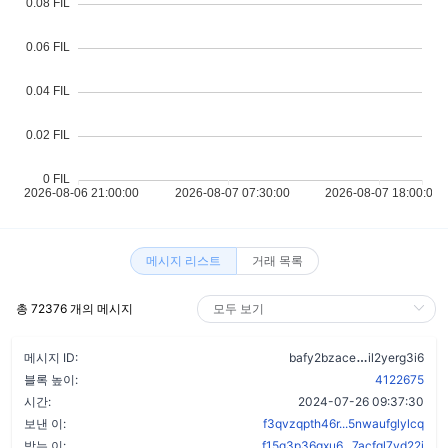
메시지 리스트
거래 목록
총 72376 개의 메시지
at5y6d37wut
메시지 ID:
bafy2bzace
il2yerg3i6
블록 높이:
4122675
시간:
2024-07-26 09:37:30
보낸 이:
f3qvzqpth46r...5nwaufglylcq
받는 이:
f15q3p36qxu6...7acfql7yd22i