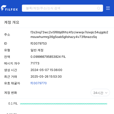
계정 개요
f3s3nq73wc2vi5f6tbj6frhz4fzciwwqv7oixqic54ujgdo2
주소
mouwhurmrg36g5oab5gllshazy4v73fbnazo5q
ID
f03079753
유형
일반 계정
잔액
0.099966795853824 FIL
메시지 개수
71773
생성 시간
2024-05-07 15:36:00
최근 거래
2025-05-26 15:53:30
유효 채굴자
f03079770
계정 변화
24시간