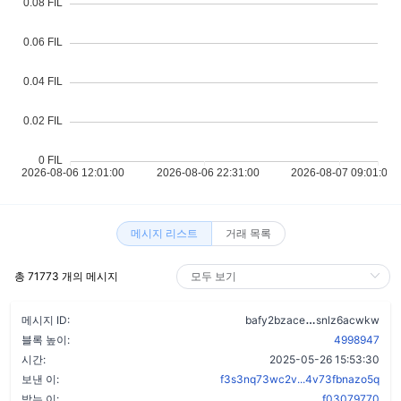
메시지 리스트
거래 목록
총 71773 개의 메시지
b5glkcw7sovd
메시지 ID:
bafy2bzace
snlz6acwkw
블록 높이:
4998947
시간:
2025-05-26 15:53:30
보낸 이:
f3s3nq73wc2v...4v73fbnazo5q
받는 이:
f03079770