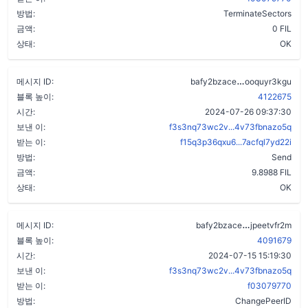
방법:
TerminateSectors
금액:
0 FIL
상태:
OK
bdhlsemohmdr
메시지 ID:
bafy2bzace
ooquyr3kgu
블록 높이:
4122675
시간:
2024-07-26 09:37:30
보낸 이:
f3s3nq73wc2v...4v73fbnazo5q
받는 이:
f15q3p36qxu6...7acfql7yd22i
방법:
Send
금액:
9.8988 FIL
상태:
OK
afnclk2gdt2
메시지 ID:
bafy2bzace
jpeetvfr2m
블록 높이:
4091679
시간:
2024-07-15 15:19:30
보낸 이:
f3s3nq73wc2v...4v73fbnazo5q
받는 이:
f03079770
방법:
ChangePeerID