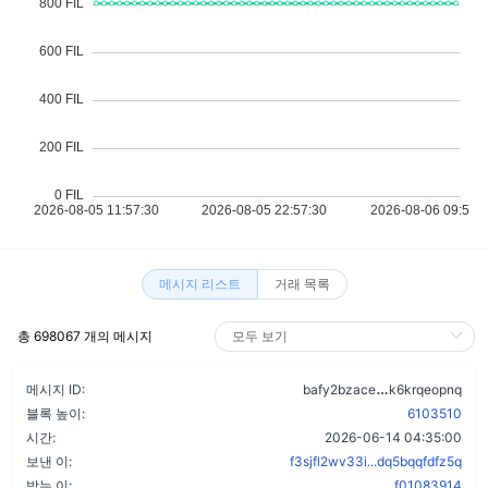
메시지 리스트
거래 목록
총 698067 개의 메시지
duqzpxwxwsx
메시지 ID:
bafy2bzace
k6krqeopnq
블록 높이:
6103510
시간:
2026-06-14 04:35:00
보낸 이:
f3sjfl2wv33i...dq5bqqfdfz5q
받는 이:
f01083914