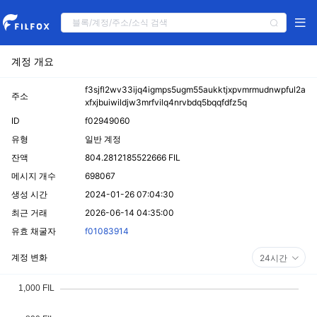
계정 개요
f3sjfl2wv33ijq4igmps5ugm55aukktjxpvmrmudnwpful2a
주소
xfxjbuiwildjw3mrfvilq4nrvbdq5bqqfdfz5q
ID
f02949060
유형
일반 계정
잔액
804.2812185522666 FIL
메시지 개수
698067
생성 시간
2024-01-26 07:04:30
최근 거래
2026-06-14 04:35:00
유효 채굴자
f01083914
계정 변화
24시간