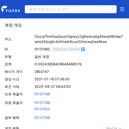
계정 개요
f3ucq7fmnfoa3jsum7qjoeyz2gflwdcq4g44eiojll6lnlqe7
주소
wbx24tjvg5v4zfniwjk6cuo2l3mceq2we6kea
ID
f0131682
StarPool-Gemini
유형
일반 계정
잔액
0.000438584096484665 FIL
메시지 개수
2802147
생성 시간
2021-01-16 07:36:30
최근 거래
2023-09-27 08:42:00
보유 채굴자
f0131768
유효 채굴자
f0131768
f0131822
광부 혜택
f0131768
계정 변화
24시간