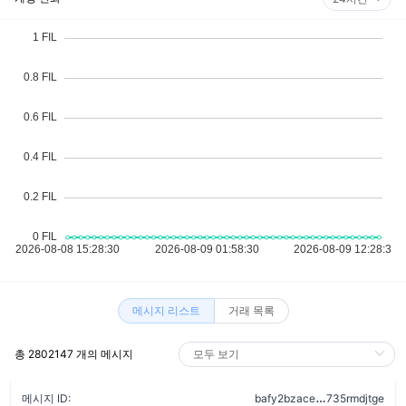
메시지 리스트
거래 목록
총 2802147 개의 메시지
abgmfohjrn7u
메시지 ID:
bafy2bzace
735rmdjtge