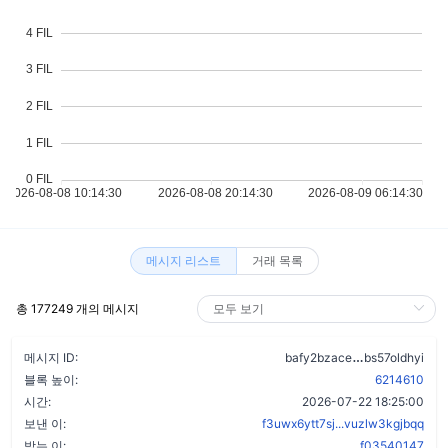
메시지 리스트
거래 목록
총 177249 개의 메시지
ah23bieaf3z
메시지 ID:
bafy2bzace
bs57oldhyi
블록 높이:
6214610
시간:
2026-07-22 18:25:00
보낸 이:
f3uwx6ytt7sj...vuzlw3kgjbqq
받는 이:
f03540147