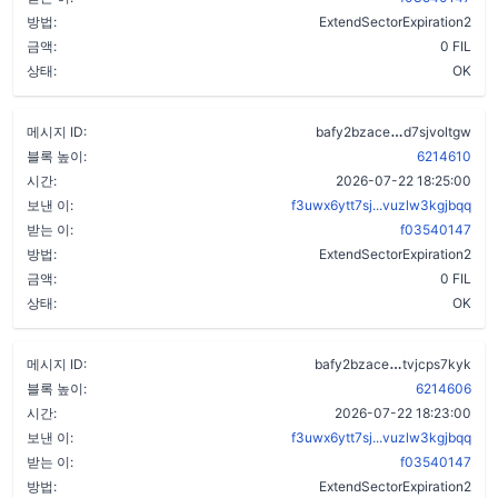
방법:
ExtendSectorExpiration2
금액:
0 FIL
상태:
OK
cklnaiumdj6
메시지 ID:
bafy2bzace
d7sjvoltgw
블록 높이:
6214610
시간:
2026-07-22 18:25:00
보낸 이:
f3uwx6ytt7sj...vuzlw3kgjbqq
받는 이:
f03540147
방법:
ExtendSectorExpiration2
금액:
0 FIL
상태:
OK
butmbhwvaif
메시지 ID:
bafy2bzace
tvjcps7kyk
블록 높이:
6214606
시간:
2026-07-22 18:23:00
보낸 이:
f3uwx6ytt7sj...vuzlw3kgjbqq
받는 이:
f03540147
방법:
ExtendSectorExpiration2