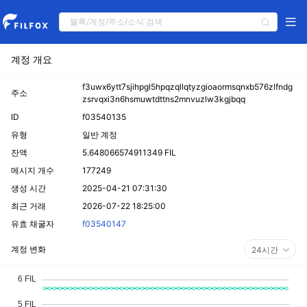
계정 개요
f3uwx6ytt7sjihpgl5hpqzqllqtyzgioaormsqnxb576zlfndg
주소
zsrvqxi3n6hsmuwtdttns2mnvuzlw3kgjbqq
ID
f03540135
유형
일반 계정
잔액
5.648066574911349 FIL
메시지 개수
177249
생성 시간
2025-04-21 07:31:30
최근 거래
2026-07-22 18:25:00
유효 채굴자
f03540147
계정 변화
24시간