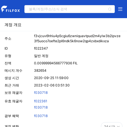
계정 개요
f3vjcuv6hhiu4p5cgiu6zwniquavtpud2m4ylw3b2ipvze
주소
3f5uoco7oefte2pl6ndk5k6now2qp4zxbxdikxza
ID
f022347
유형
일반 계정
잔액
0.00999994566777936 FIL
메시지 개수
382654
생성 시간
2020-09-25 11:59:00
최근 거래
2023-02-06 03:51:30
보유 채굴자
f030718
유효 채굴자
f022361
f030718
광부 혜택
f030718
계정 변화
24시간