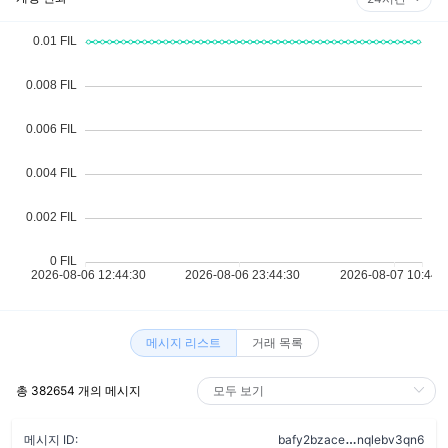
메시지 리스트
거래 목록
총 382654 개의 메시지
buacsz4sgx7
메시지 ID:
bafy2bzace
nqlebv3qn6