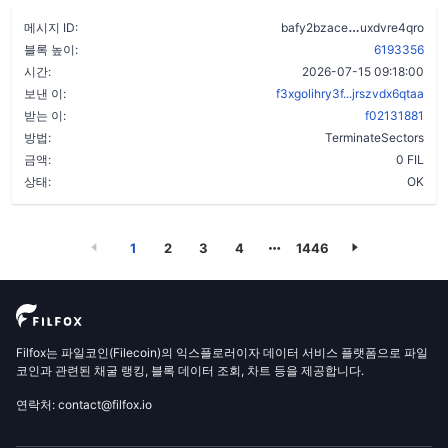
dl5jzbykfoi
메시지 ID:
bafy2bzace
uxdvre4qro
블록 높이:
6193356
시간:
2026-07-15 09:18:00
보낸 이:
f3xgolihry3f...jrszvdx6qtaa
받는 이:
f02131881
방법:
TerminateSectors
금액:
0 FIL
상태:
OK
1
2
3
4
1446
Filfox는 파일코인(Filecoin)의 익스플로러이자 데이터 서비스 플랫폼으로 파일
코인과 관련된 채굴 랭킹, 블록 데이터 조회, 차트 등을 제공합니다.
연락처: contact@filfox.io