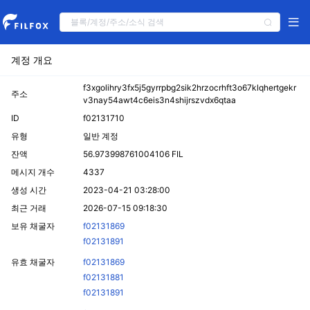
계정 개요
f3xgolihry3fx5j5gyrrpbg2sik2hrzocrhft3o67klqhertgekr
주소
v3nay54awt4c6eis3n4shijrszvdx6qtaa
ID
f02131710
유형
일반 계정
잔액
56.973998761004106 FIL
메시지 개수
4337
생성 시간
2023-04-21 03:28:00
최근 거래
2026-07-15 09:18:30
보유 채굴자
f02131869
f02131891
유효 채굴자
f02131869
f02131881
f02131891