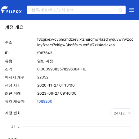
계정 개요
f3xgrxexvcybhcrhdzrevlxtzhurqmw4azdhyduvw7wzcc
주소
ioyfxsect7ekigw3bo6fslmuer5sf7zk4adicxea
ID
f087643
유형
일반 계정
잔액
0.00099383578296384 FIL
메시지 개수
22052
생성 시간
2020-11-27 01:13:00
최근 거래
2023-09-27 09:40:00
유효 채굴자
f089200
계정 변화
24시간