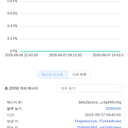
메시지 리스트
거래 목록
총 22052 개의 메시지
c7q2ctm36gj4
메시지 ID:
bafy2bzace
y3g465c4tg
블록 높이:
3250040
시간:
2023-09-27 09:40:00
보낸 이:
f3xgrxexvcyb...f7zk4adicxea
받는 이:
f1dibitm36xf...val3ajflcmwq