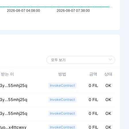
받는 이
방법
금액
상태
v3y...55mhj25q
0 FIL
OK
InvokeContract
v3y...55mhj25q
0 FIL
OK
InvokeContract
v3y...55mhj25q
0 FIL
OK
InvokeContract
2uo...x4ttcwxy
0 FIL
OK
InvokeContract