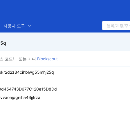
사용자 도구
25q
스 코드!
또는 가다
Blockscout
ukr2d2z34cihblwg55mhj25q
00d454743D677C120e15D8Dd
vvaoajpgniha46jjfrza