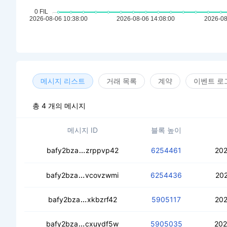
메시지 리스트
거래 목록
계약
이벤트 로
총 4 개의 메시지
메시지 ID
블록 높이
ceblufb2duwtqucaa4p2fwvantj6jq6em3
bafy2bza
zrppvp42
6254461
202
cecc56huqhmnhsvvsangkh55dkwwsk7q
bafy2bza
vcovzwmi
6254436
202
cedcawgpslz4hwjiphh6cy4apyflsirq5o
bafy2bza
xkbzrf42
5905117
202
cecn3fozjd3qi2wp2ja4jdjdyd5p63agvxd
bafy2bza
cxuydf5w
5905035
202