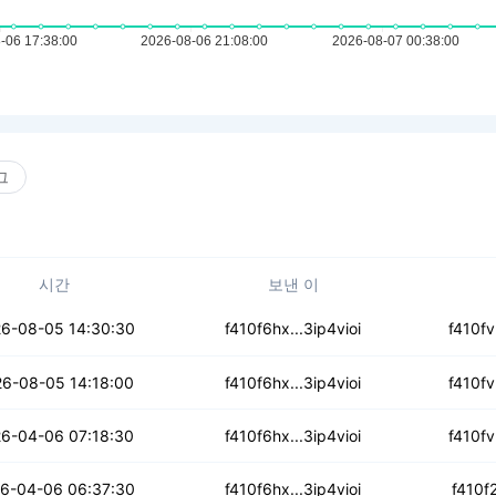
그
시간
보낸 이
ujqtutqgqusu
6-08-05 14:30:30
f410f6hx...3ip4vioi
f410f
ofw4a4fygv24fo
6-08-05 14:18:00
f410f6hx...3ip4vioi
f410f
o45lp4s6r4mu
6-04-06 07:18:30
f410f6hx...3ip4vioi
f410f
t2farvtdybg
6-04-06 06:37:30
f410f6hx...3ip4vioi
f410f