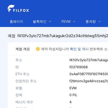
홈페이지
블록체인
FEVM
통계량
계정
f410fv3ylo727mb7ukagukr2d2z34cihblwg55mhj
계정 개요
계약 작성자입니까
확인 및 게시
컨트랙트 소
주소
f410fv3ylo727mb7ukag
ID
f03769068
ETH 주소
0xAeF0B77f5F607f45
안정적인 주소
f2tlmxnv2ge46rvzzaq7c
유형
EVM
잔액
0 FIL
메시지 개수
4