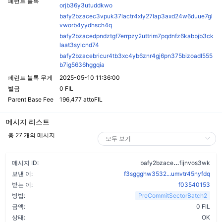
페런트 블록
orjb36y3utuddkwo
bafy2bzacec3vpuk37lactr4xly27lap3axd24w6duue7gl
vworb4yydhsch4q
bafy2bzacedpndztgf7errpzy2uttrim7pqdnfz6kabbjb3ck
laat3sylcnd74
bafy2bzacebricur4tb3xc4yb6znr4gj6pn375bizoadl555
b7ig5636hggqia
페런트 블록 무게
2025-05-10 11:36:00
벌금
0 FIL
Parent Base Fee
196,477 attoFIL
메시지 리스트
총 27 개의 메시지
b22itbvkda
메시지 ID:
bafy2bzace
fijnvos3wk
보낸 이:
f3sggghw3532...umvtr45nyfdq
받는 이:
f03540153
방법:
PreCommitSectorBatch2
금액:
0 FIL
상태:
OK