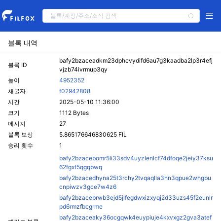
블록 내역
bafy2bzaceadkm23dphcvydifd6au7g3kaadba2lp3r4efj
블록 ID
vjzb74ivrmup3qy
높이
4952352
채굴자
f02942808
시간
2025-05-10 11:36:00
크기
1112 Bytes
메시지
27
블록 보상
5.865176646830625 FIL
승리 횟수
1
bafy2bzacebomr5li33sdv4uyzlenlcf74dfoqe2jeiy37ksu
62fgxt5qgqbwq
bafy2bzacedhyna25t3rchy2tvqaqlla3hn3qpue2whgbu
cnpiwzv3gce7w4z6
bafy2bzacebrwb3ejd5jlfegdwxizxyqj2d33uzs45f2eunlr
pd6rmzfbcgrme
bafy2bzaceaky36ocgqwk4euypiuje4kxvxgz2gva3atef