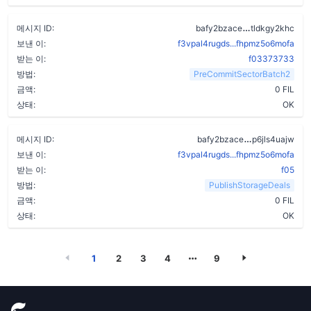
bwxf55fs6ja
메시지 ID:
bafy2bzace
tldkgy2khc
보낸 이:
f3vpal4rugds...fhpmz5o6mofa
받는 이:
f03373733
방법:
PreCommitSectorBatch2
금액:
0 FIL
상태:
OK
dzjfg7xmci
메시지 ID:
bafy2bzace
p6jls4uajw
보낸 이:
f3vpal4rugds...fhpmz5o6mofa
받는 이:
f05
방법:
PublishStorageDeals
금액:
0 FIL
상태:
OK
1
2
3
4
9