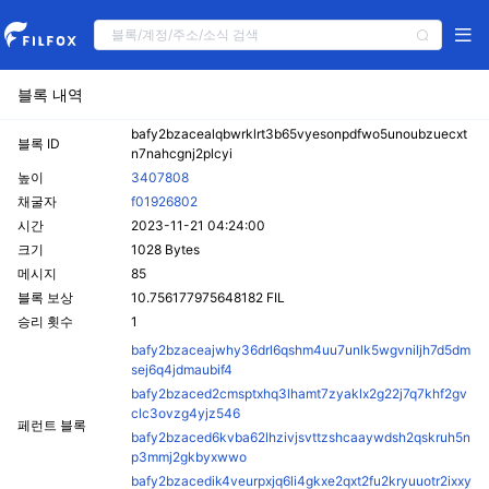
블록 내역
bafy2bzacealqbwrklrt3b65vyesonpdfwo5unoubzuecxt
블록 ID
n7nahcgnj2plcyi
높이
3407808
채굴자
f01926802
시간
2023-11-21 04:24:00
크기
1028 Bytes
메시지
85
블록 보상
10.756177975648182 FIL
승리 횟수
1
bafy2bzaceajwhy36drl6qshm4uu7unlk5wgvniljh7d5dm
sej6q4jdmaubif4
bafy2bzaced2cmsptxhq3lhamt7zyaklx2g22j7q7khf2gv
clc3ovzg4yjz546
페런트 블록
bafy2bzaced6kvba62lhzivjsvttzshcaaywdsh2qskruh5n
p3mmj2gkbyxwwo
bafy2bzacedik4veurpxjq6li4gkxe2qxt2fu2kryuuotr2ixxy