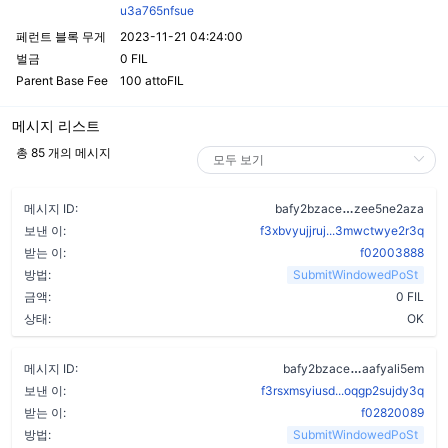
u3a765nfsue
페런트 블록 무게
2023-11-21 04:24:00
벌금
0 FIL
Parent Base Fee
100 attoFIL
메시지 리스트
총 85 개의 메시지
bxynmxn37d5m
메시지 ID:
bafy2bzace
zee5ne2aza
보낸 이:
f3xbvyujjruj...3mwctwye2r3q
받는 이:
f02003888
방법:
SubmitWindowedPoSt
금액:
0 FIL
상태:
OK
a7vzu36u24k
메시지 ID:
bafy2bzace
aafyali5em
보낸 이:
f3rsxmsyiusd...oqgp2sujdy3q
받는 이:
f02820089
방법:
SubmitWindowedPoSt