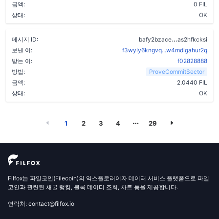
금액:
0 FIL
상태:
OK
bzi75trxcz
메시지 ID:
bafy2bzace
as2hfkcksi
보낸 이:
f3wyly6kngvq...w4mdigahur2q
받는 이:
f02828888
방법:
ProveCommitSector
금액:
2.0440 FIL
상태:
OK
1
2
3
4
29
Filfox는 파일코인(Filecoin)의 익스플로러이자 데이터 서비스 플랫폼으로 파일
코인과 관련된 채굴 랭킹, 블록 데이터 조회, 차트 등을 제공합니다.
연락처: contact@filfox.io