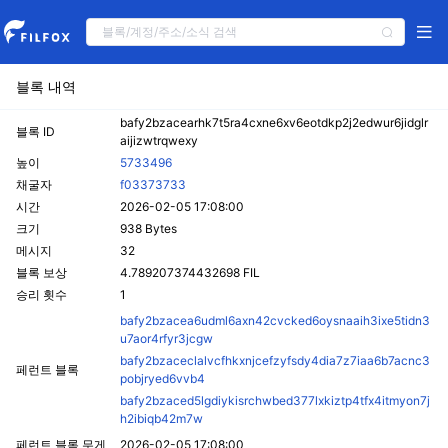
블록 내역
bafy2bzacearhk7t5ra4cxne6xv6eotdkp2j2edwur6jidglr
블록 ID
aijizwtrqwexy
높이
5733496
채굴자
f03373733
시간
2026-02-05 17:08:00
크기
938 Bytes
메시지
32
블록 보상
4.789207374432698 FIL
승리 횟수
1
bafy2bzacea6udml6axn42cvcked6oysnaaih3ixe5tidn3
u7aor4rfyr3jcgw
bafy2bzaceclalvcfhkxnjcefzyfsdy4dia7z7iaa6b7acnc3
페런트 블록
pobjryed6vvb4
bafy2bzaced5lgdiykisrchwbed377lxkiztp4tfx4itmyon7j
h2ibiqb42m7w
페런트 블록 무게
2026-02-05 17:08:00