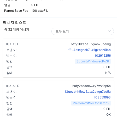
벌금
0 FIL
Parent Base Fee
100 attoFIL
메시지 리스트
총 32 개의 메시지
beetynka6rgxdy
메시지 ID:
bafy2bzace
vyoo73pemg
보낸 이:
f3u4qxcgnqk7...xligzbon5l4a
받는 이:
f02915256
방법:
SubmitWindowedPoSt
금액:
0 FIL
상태:
N/A
dbrzgb3koyh
메시지 ID:
bafy2bzace
xy7wxfqp5a
보낸 이:
f3uozbhh5ow5...sx2bygn7ao5a
받는 이:
f03559993
방법:
PreCommitSectorBatch2
금액:
0 FIL
상태:
OK