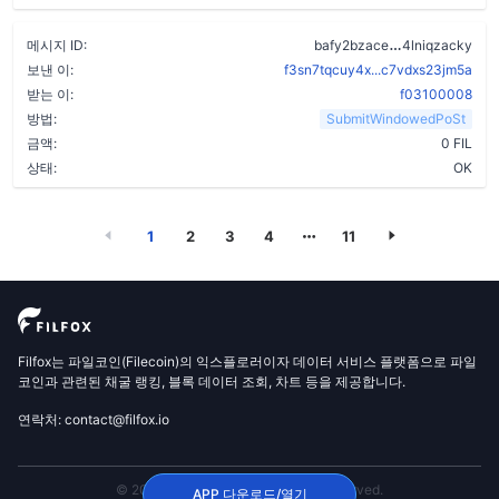
ajfw5xqs53s
메시지 ID:
bafy2bzace
4lniqzacky
보낸 이:
f3sn7tqcuy4x...c7vdxs23jm5a
받는 이:
f03100008
방법:
SubmitWindowedPoSt
금액:
0 FIL
상태:
OK
1
2
3
4
11
Filfox는 파일코인(Filecoin)의 익스플로러이자 데이터 서비스 플랫폼으로 파일
코인과 관련된 채굴 랭킹, 블록 데이터 조회, 차트 등을 제공합니다.
연락처: contact@filfox.io
© 2020 FilFox Project. All Rights Reserved.
APP 다운로드/열기