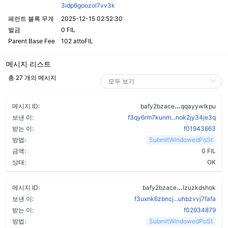
3idp6goozol7vv3k
페런트 블록 무게
2025-12-15 02:52:30
벌금
0 FIL
Parent Base Fee
102 attoFIL
메시지 리스트
총 27 개의 메시지
cndvj6dkr7p
메시지 ID:
bafy2bzace
qqayywlkpu
보낸 이:
f3qy6rm7kunm...nok2jy34je3q
받는 이:
f01943663
방법:
SubmitWindowedPoSt
금액:
0 FIL
상태:
OK
d4cyo5dbfbqe
메시지 ID:
bafy2bzace
lzuzkdshok
보낸 이:
f3uxnk6zbncj...uhbzvvj7fafa
받는 이:
f02934879
방법:
SubmitWindowedPoSt