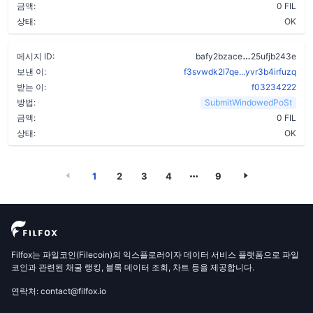
금액:
0 FIL
상태:
OK
bjgtwhscdr3
메시지 ID:
bafy2bzace
25ufjb243e
보낸 이:
f3svwdk2l7qe...yvr3b4irfuzq
받는 이:
f03234222
방법:
SubmitWindowedPoSt
금액:
0 FIL
상태:
OK
1
2
3
4
9
Filfox는 파일코인(Filecoin)의 익스플로러이자 데이터 서비스 플랫폼으로 파일
코인과 관련된 채굴 랭킹, 블록 데이터 조회, 차트 등을 제공합니다.
연락처: contact@filfox.io