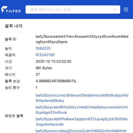
블록 내역
bafy2bzaceatwkh7nkc4iooawh352yzyd5confexohlbbd
블록 ID
ng5szr46sys2hpne
높이
5582025
채굴자
f03240190
시간
2025-12-15 02:52:30
크기
981 Bytes
메시지
27
블록 보상
4.998983467698689 FIL
승리 횟수
1
bafy2bzacecyvazdjhbexye2hkdqmmzuxbltht6cejqyhhd
5rihpdwmjf6kaky
bafy2bzacebrdfkha2dzzcmeqfzmtep6atuycwxmiahznh
6zp4igoi37o45cok
페런트 블록
bafy2bzacebjhffndbaw3xpptyn637zqvapfjcjzk5fd2hbn
3xqyrbwtbzecbk
bafy2bzacecvbbxojj2tzuxra2zdm3i664j3nfem6d64m6