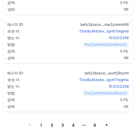
금액:
0 FIL
상태:
OK
a4j442brwgh6f
메시지 ID:
bafy2bzace
mw2yxmn446
보낸 이:
f3wdly4kbohx...lgvih7tegmia
받는 이:
f03233356
방법:
PreCommitSectorBatch2
금액:
0 FIL
상태:
OK
cb2gzjuws27i
메시지 ID:
bafy2bzace
eurhj5hynm
보낸 이:
f3wdly4kbohx...lgvih7tegmia
받는 이:
f03233356
방법:
PreCommitSectorBatch2
금액:
0 FIL
상태:
OK
1
2
3
4
6