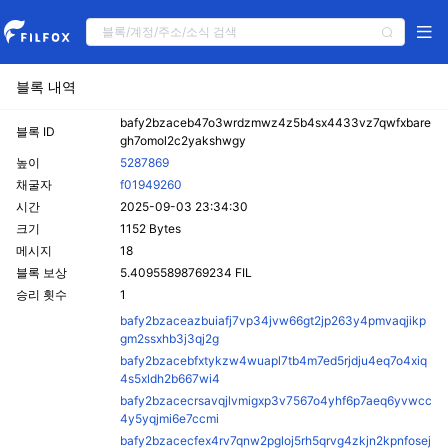
블록 내역
bafy2bzaceb47o3wrdzmwz4z5b4sx4433vz7qwfxbare
블록 ID
gh7omol2c2yakshwgy
높이
5287869
채굴자
f01949260
시간
2025-09-03 23:34:30
크기
1152 Bytes
메시지
18
블록 보상
5.40955898769234 FIL
승리 횟수
1
bafy2bzaceazbuiafj7vp34jvw66gt2jp263y4pmvaqjikp
gm2ssxhb3j3qj2g
bafy2bzacebfxtykzw4wuapl7tb4m7ed5rjdju4eq7o4xiq
4s5xldh2b667wi4
bafy2bzacecrsavqjlvmigxp3v7567o4yhf6p7aeq6yvwcc
4y5yqjmi6e7ccmi
bafy2bzacecfex4rv7qnw2pgloj5rh5qrvg4zkjn2kpnfosej