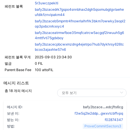
5r3uwczpekiti
페런트 블록
bafy2bzacedrk7gspo4snnbhax2dgh5qsxmubgtgvlaehe
ufdikfznvipakm44
bafy2bzaceb5mpmtr4fnowrlalhrfrk3bkm7owwky2eopl2
op3pxbcnrkxxyc4
bafy2bzaceatrmwfboe35mqfcatrcw5acgqf2irwuuh5g6
4mttfvti75gdxboy
bafy2bzacecpbcwxmzdng4ejetrpo7hub7dykhrsy626tc
bcoo3ajaxhlw57n6
페런트 블록 무게
2025-09-03 23:34:30
벌금
0 FIL
Parent Base Fee
100 attoFIL
메시지 리스트
총 18 개의 메시지
dineaotd2e5
메시지 ID:
bafy2bzace
edcjfts6cg
보낸 이:
f3w5q2le2ddp...gwxvtcbffvpq
받는 이:
f02874347
방법:
ProveCommitSectors3