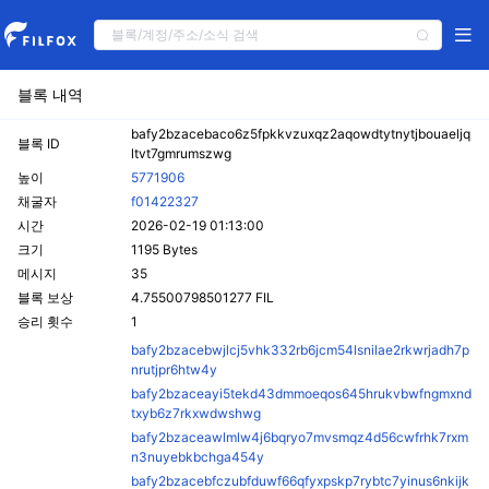
블록 내역
bafy2bzacebaco6z5fpkkvzuxqz2aqowdtytnytjbouaeljq
블록 ID
ltvt7gmrumszwg
높이
5771906
채굴자
f01422327
시간
2026-02-19 01:13:00
크기
1195 Bytes
메시지
35
블록 보상
4.75500798501277 FIL
승리 횟수
1
bafy2bzacebwjlcj5vhk332rb6jcm54lsnilae2rkwrjadh7p
nrutjpr6htw4y
bafy2bzaceayi5tekd43dmmoeqos645hrukvbwfngmxnd
txyb6z7rkxwdwshwg
bafy2bzaceawlmlw4j6bqryo7mvsmqz4d56cwfrhk7rxm
n3nuyebkbchga454y
bafy2bzacebfczubfduwf66qfyxpskp7rybtc7yinus6nkijk