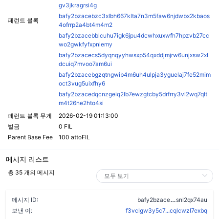
gv3jkragrsi4g
bafy2bzacebzc3xlbh667klta7n3m5faw6njdwbx2kbaos
페런트 블록
4ofrrp2a4bt4m4m2
bafy2bzacebblcuhu7igk6jpu4dcwhxuxwfh7hpzvb27cc
wo2gwkfyfxpnlemy
bafy2bzacecs5dyqnqyyhwsxp54qxddjmjrw6unjxsw2xl
dcuiq7mvoo7am6ui
bafy2bzacebgzqtngwib4m6uh4ulpja3yguelaj7fe52mim
oct3vug5uixfhy6
bafy2bzacedqcnzgeiq2lb7ewzgtcby5drfrry3vl2wq7qlt
m4t26ne2hto4si
페런트 블록 무게
2026-02-19 01:13:00
벌금
0 FIL
Parent Base Fee
100 attoFIL
메시지 리스트
총 35 개의 메시지
dikjwfy27cl
메시지 ID:
bafy2bzace
snl2qx74au
보낸 이:
f3vclgw3y5c7...cqlcwzl7exbq