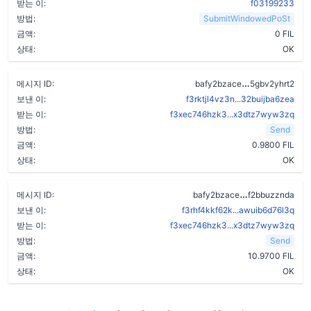
받는 이:
f03199233
방법:
SubmitWindowedPoSt
금액:
0 FIL
상태:
OK
c5gj5x5wdtts
메시지 ID:
bafy2bzace
5gbv2yhrt2
보낸 이:
f3rktjl4vz3n...32buijba6zea
받는 이:
f3xec746hzk3...x3dtz7wyw3zq
방법:
Send
금액:
0.9800 FIL
상태:
OK
cjxdr3np7fs
메시지 ID:
bafy2bzace
f2bbuzznda
보낸 이:
f3rhf4kkf62k...awuib6d76l3q
받는 이:
f3xec746hzk3...x3dtz7wyw3zq
방법:
Send
금액:
10.9700 FIL
상태:
OK