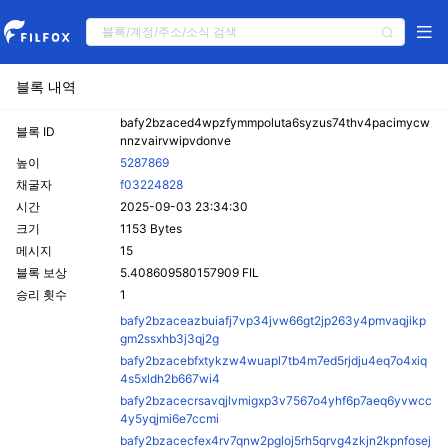
블록 내역
bafy2bzaced4wpzfymmpoluta6syzus74thv4pacimycw
블록 ID
nnzvairvwipvdonve
높이
5287869
채굴자
f03224828
시간
2025-09-03 23:34:30
크기
1153 Bytes
메시지
15
블록 보상
5.408609580157909 FIL
승리 횟수
1
bafy2bzaceazbuiafj7vp34jvw66gt2jp263y4pmvaqjikp
gm2ssxhb3j3qj2g
bafy2bzacebfxtykzw4wuapl7tb4m7ed5rjdju4eq7o4xiq
4s5xldh2b667wi4
bafy2bzacecrsavqjlvmigxp3v7567o4yhf6p7aeq6yvwcc
4y5yqjmi6e7ccmi
bafy2bzacecfex4rv7qnw2pgloj5rh5qrvg4zkjn2kpnfosej