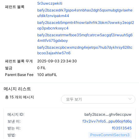
5r3uwczpekiti
페런트 블록
bafy2bzacedrk7gspo4snnbhax2dgh5qsxmubgtgvlaehe
ufdikfznvipakm44
bafy2bzaceb5mpmtr4fnowrlalhrfrk3bkm7owwky2eopl2
op3pxbcnrkxxyc4
bafy2bzaceatrmwfboe35mqfcatrcw5acgqf2irwuuh5g6
4mttfvti75gdxboy
bafy2bzacecpbcwxmzdng4ejetrpo7hub7dykhrsy626tc
bcoo3ajaxhlw57n6
페런트 블록 무게
2025-09-03 23:34:30
벌금
0 FIL
Parent Base Fee
100 attoFIL
메시지 리스트
총 15 개의 메시지
aytv3jdbqlaw
메시지 ID:
bafy2bzace
ghv6eccpuw
보낸 이:
f3v2ivv7nfo5...ppu66ojrfd6q
받는 이:
f03513545
방법:
ProveCommitSectors3