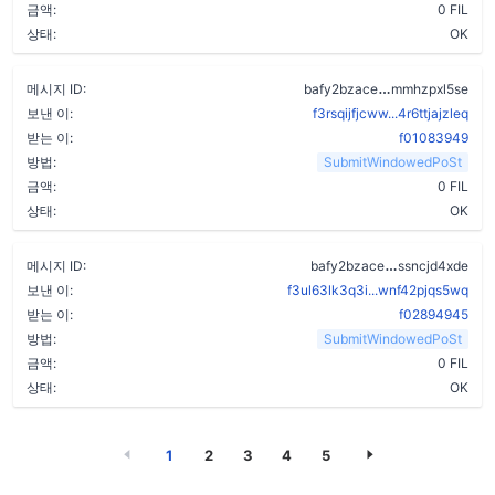
금액:
0 FIL
상태:
OK
cnkhaeegumic
메시지 ID:
bafy2bzace
mmhzpxl5se
보낸 이:
f3rsqijfjcww...4r6ttjajzleq
받는 이:
f01083949
방법:
SubmitWindowedPoSt
금액:
0 FIL
상태:
OK
axdoasc5dvh
메시지 ID:
bafy2bzace
ssncjd4xde
보낸 이:
f3ul63lk3q3i...wnf42pjqs5wq
받는 이:
f02894945
방법:
SubmitWindowedPoSt
금액:
0 FIL
상태:
OK
1
2
3
4
5