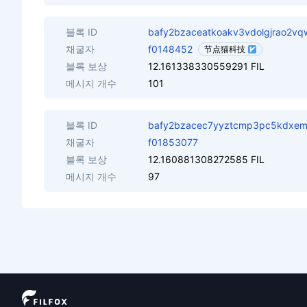
블록 ID
bafy2bzaceatkoakv3vdolgjrao2v
채굴자
f0148452
节点猫科技
블록 보상
12.161338330559291 FIL
메시지 개수
101
블록 ID
bafy2bzacec7yyztcmp3pc5kdxem2
채굴자
f01853077
블록 보상
12.160881308272585 FIL
메시지 개수
97