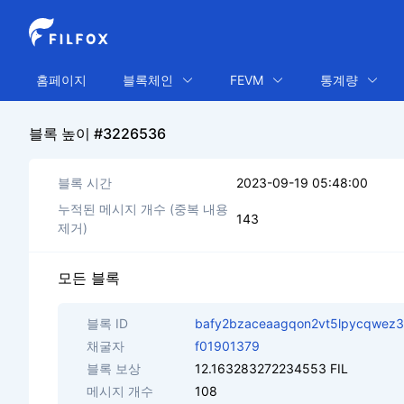
홈페이지
블록체인
FEVM
통계량
블록 높이 #3226536
블록 시간
2023-09-19 05:48:00
누적된 메시지 개수 (중복 내용
143
제거)
모든 블록
블록 ID
bafy2bzaceaagqon2vt5lpycqwez3o
채굴자
f01901379
블록 보상
12.163283272234553 FIL
메시지 개수
108