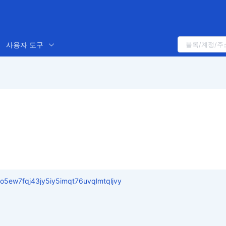
사용자 도구
5ew7fqj43jy5iy5imqt76uvqlmtqljvy