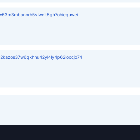
qw63m3mbannrh5vlwnit5gh7ohiequwei
kazos37w6qkhhu42yl4ly4p62loxcjo74