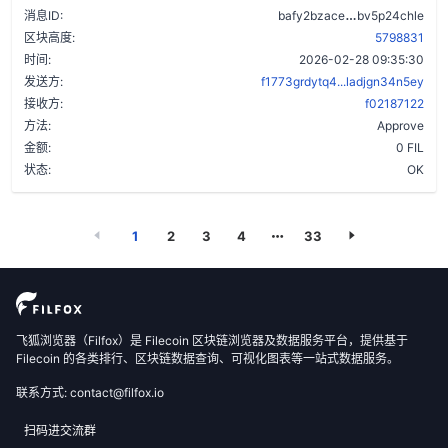
arjzbj6b2da
消息ID:
bafy2bzace
bv5p24chle
区块高度:
5798831
时间:
2026-02-28 09:35:30
发送方:
f1773grdytq4...ladjgn34n5ey
接收方:
f02187122
方法:
Approve
金额:
0 FIL
状态:
OK
1
2
3
4
33
飞狐浏览器（Filfox）是 Filecoin 区块链浏览器及数据服务平台，提供基于
Filecoin 的各类排行、区块链数据查询、可视化图表等一站式数据服务。
联系方式: contact@filfox.io
扫码进交流群