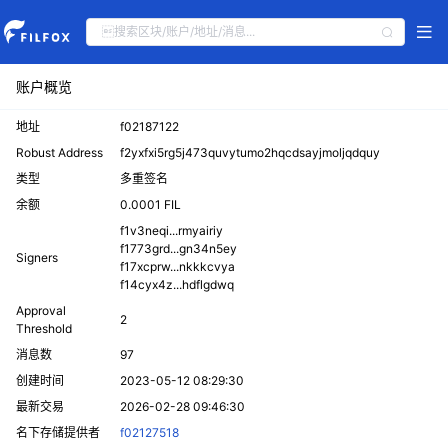
账户概览
地址
f02187122
Robust Address
f2yxfxi5rg5j473quvytumo2hqcdsayjmoljqdquy
类型
多重签名
余额
0.0001 FIL
f1v3neqi...rmyairiy
f1773grd...gn34n5ey
Signers
f17xcprw...nkkkcvya
f14cyx4z...hdflgdwq
Approval
2
Threshold
消息数
97
创建时间
2023-05-12 08:29:30
最新交易
2026-02-28 09:46:30
名下存储提供者
f02127518