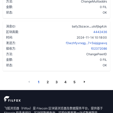
方法:
ChangeMultiaddrs
金额:
0 FIL
状态:
OK
bl6ulpkcyyd
消息ID:
bafy2bzace
ulofjbg4zk
区块高度:
4442436
时间:
2024-11-14 10:18:00
发送方:
f3wzhfyvrxqg...7x5sipjgoavq
接收方:
f02372086
方法:
ChangePeerID
金额:
0 FIL
状态:
OK
1
2
3
4
5
飞狐浏览器（Filfox）是 Filecoin 区块链浏览器及数据服务平台，提供基于
Filecoin 的各类排行、区块链数据查询、可视化图表等一站式数据服务。