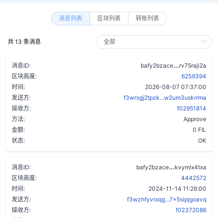
消息列表
区块列表
转账列表
共 13 条消息
bqoxi4esfb
消息ID:
bafy2bzace
rv75raji2a
区块高度:
6259394
时间:
2026-08-07 07:37:00
发送方:
f3wrsgj2tpzk...w2um3uskrrma
接收方:
f02951814
方法:
Approve
金额:
0 FIL
状态:
OK
dmiynavnipj
消息ID:
bafy2bzace
kvymix4txa
区块高度:
4442572
时间:
2024-11-14 11:26:00
发送方:
f3wzhfyvrxqg...7x5sipjgoavq
接收方:
f02372086