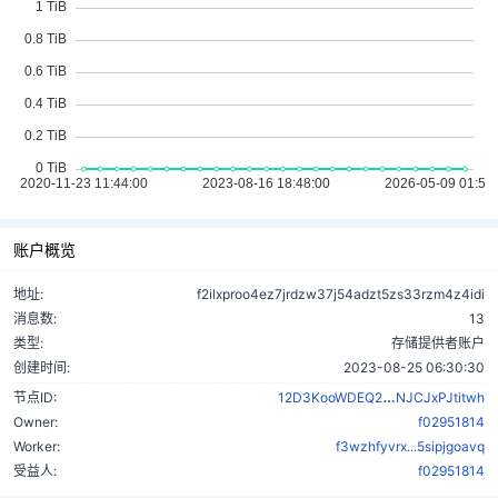
账户概览
地址:
f2ilxproo4ez7jrdzw37j54adzt5zs33rzm4z4idi
消息数:
13
类型:
存储提供者账户
创建时间:
2023-08-25 06:30:30
XG49NmdS3m
节点ID:
12D3KooWDEQ2
NJCJxPJtitwh
Owner:
f02951814
Worker:
f3wzhfyvrx...5sipjgoavq
受益人:
f02951814