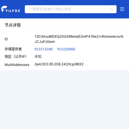
节点详情
12D3KooWDEQ2XG49NmdS3mP41ReZrvRiimmnkrxvN
ID
JCJxPJtitwh
存储提供者
f02372086
f03226666
地区（公开IP）
未知
/ip4/202.65.208.242/tcp/9832
MultiAddresses