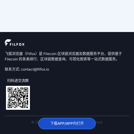
飞狐浏览器（Filfox）是 Filecoin 区块链浏览器及数据服务平台，提供基于
Filecoin 的各类排行、区块链数据查询、可视化图表等一站式数据服务。
联系方式: contact@filfox.io
扫码进交流群
© 2020 FilFox Project. All Rights Reserved.
下载APP/APP内打开
沪ICP备2024102876号-1