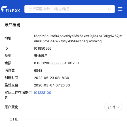
账户概览
f3qhiz3nuiw5r4ppxxldya6foi5axmt2tjl34pz3dlgdw52jm
地址
omull5rpzla46k7tpsyx6i5luwenzq3v6hxnq
ID
f01850566
类型
普通账户
余额
0.000200855865640812 FIL
消息数
6848
创建时间
2022-05-23 08:18:30
最新交易
2026-03-04 07:25:30
实际工作存储提供
f01228100
者
账户变化
24时