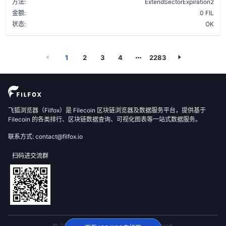
方法:
ExtendSectorExpiration2
金额:
0 FIL
状态:
OK
1
2
3
4
2283
飞狐浏览器（Filfox）是 Filecoin 区块链浏览器及数据服务平台，提供基于
Filecoin 的各类排行、区块链数据查询、可视化图表等一站式数据服务。
联系方式: contact@filfox.io
扫码进交流群
© 2020 FilFox Project. All Rights Reserved.