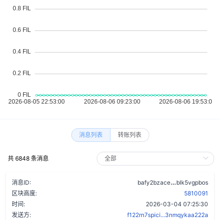
消息列表
转账列表
共 6848 条消息
cepqm5am5ltb
消息ID:
bafy2bzace
blk5vgpbos
区块高度:
5810091
时间:
2026-03-04 07:25:30
发送方:
f122rn7spici...3nmqykaa222a