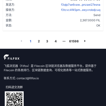
发送方:
f3qlp7se6vaw...pnzaei27esna
接收方:
f3tcvc4f45pm...eeyvrobdjcuq
方法:
Send
金额:
2,367.0000 FIL
状态:
OK
1
2
3
4
61598
飞狐浏览器（Filfox）是 Filecoin 区块链浏览器及数据服务平台，提供基于
Filecoin 的各类排行、区块链数据查询、可视化图表等一站式数据服务。
联系方式: contact@filfox.io
扫码进交流群