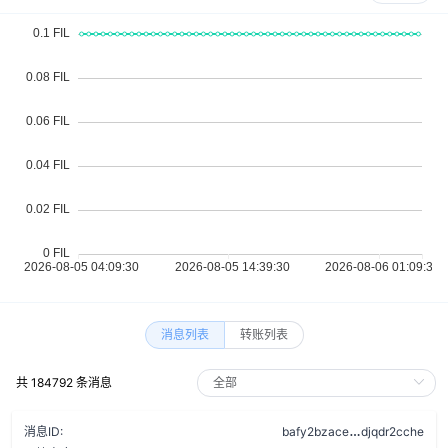
消息列表
转账列表
共 184792 条消息
cv53vzi5hbs
消息ID:
bafy2bzace
djqdr2cche