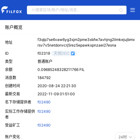
账户概览
f3qlp7se6vaw6yg3sjm2pme3xbfw7avhjng2ilmkejujbmx
地址
rsv7v5netdonvcrj5rez5epawkxpnzaei27esna
ID
f02319
天悦DDC
类型
普通账户
余额
0.09685248328211766 FIL
消息数
184792
创建时间
2020-08-24 22:21:30
最新交易
2022-11-09 01:51:00
名下存储提供者
f02490
实际工作存储提供
f02490
者
受益矿工
f02490
账户变化
24时