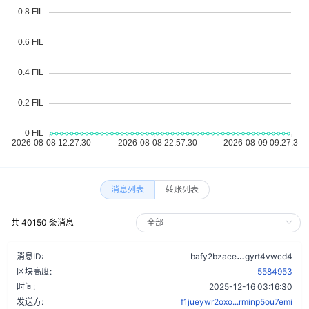
消息列表
转账列表
共 40150 条消息
as6uwnhyb4rt
消息ID:
bafy2bzace
gyrt4vwcd4
区块高度:
5584953
时间:
2025-12-16 03:16:30
发送方:
f1jueywr2oxo...rminp5ou7emi