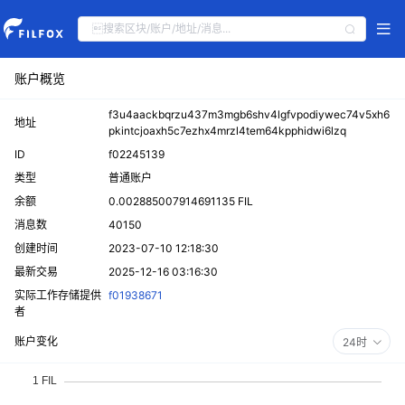
账户概览
f3u4aackbqrzu437m3mgb6shv4lgfvpodiywec74v5xh6
地址
pkintcjoaxh5c7ezhx4mrzl4tem64kpphidwi6lzq
ID
f02245139
类型
普通账户
余额
0.002885007914691135 FIL
消息数
40150
创建时间
2023-07-10 12:18:30
最新交易
2025-12-16 03:16:30
实际工作存储提供
f01938671
者
账户变化
24时