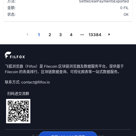
方法:
SettleDealPaymentsExported
金额:
0 FIL
状态:
OK
1
2
3
4
13384
飞狐浏览器（Filfox）是 Filecoin 区块链浏览器及数据服务平台，提供基于
Filecoin 的各类排行、区块链数据查询、可视化图表等一站式数据服务。
联系方式: contact@filfox.io
扫码进交流群
© 2020 FilFox Project. All Rights Reserved.